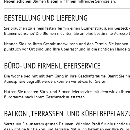
Neben schönen Blumen bieten wir Ihnen hilfreiche Services an.
BESTELLUNG UND LIEFERUNG
Sie brauchen zu einem festen Termin einen Blumenstrauß, ein Gesteck
Blumenwünsche? Die Blumen möchten Sie an eine bestimmte Adresse li
Nennen Sie uns Ihren Gestaltungswunsch und den Termin. Sie können si
pünktlich vor Ort sind und Ihre Überraschung in die richtigen Hände 
BÜRO- UND FIRMENLIEFERSERVICE
Die Woche beginnt mit dem Gang in Ihre Geschäftsräume. Damit Sie hie
Atmosphäre begrüßt werden, können wir etwas für Sie tun.
Nutzen Sie unseren Büro- und Firmenlieferservice, mit dem wir zu Ihr
Büroräume nach Ihrem Geschmack ausstatten.
BALKON-, TERRASSEN- UND KÜBELBEPFLAN
Vertrauen Sie unserem grünen Daumen! Wir sind Profi für die richtig
das Richtige für Balkon und Terrasse. Natürlich beziehen wir Ihre Wüns