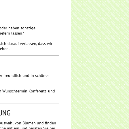
 oder haben sonstige
efern lassen?
ch darauf verlassen, dass wir
geben.
r freundlich und in schöner
em Wunschtermin Konferenz- und
ZUNG
e Auswahl von Blumen und finden
che mit ein und beraten Sie bei